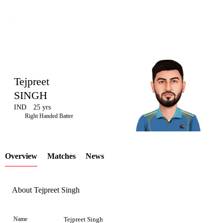
Tejpreet
SINGH
IND
25 yrs
LCP
Right Handed Batter
Overview
Matches
News
Element
About Tejpreet Singh
Name
Tejpreet Singh