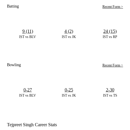
Batting
Recent Form >
9 (11)
4 (2)
24 (15)
IST vs BLV
IST vs JK
IST vs RP
Bowling
Recent Form >
0-27
0-25
2-30
IST vs BLV
IST vs JK
IST vs TS
Tejpreet Singh Career Stats